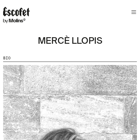
S
L
E
T
T
MERCÈ LLOPIS
E
R
BIO
A
S
S
A
B
E
N
T
A
´
T
D
E
L
E