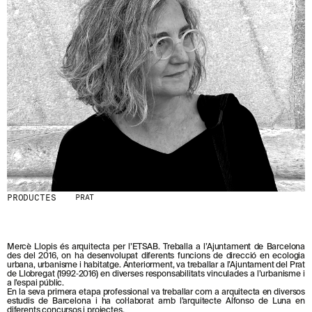
S
N
O
S
T
R
E
S
N
O
V
E
T
A
T
S
S
PRODUCTES
PRAT
U
B
S
C
Mercè Llopis és arquitecta per l’ETSAB. Treballa a l’Ajuntament de Barcelona
R
des del 2016, on ha desenvolupat diferents funcions de direcció en ecologia
urbana, urbanisme i habitatge. Anteriorment, va treballar a l’Ajuntament del Prat
I
de Llobregat (1992‑2016) en diverses responsabilitats vinculades a l’urbanisme i
V
a l’espai públic.
I
En la seva primera etapa professional va treballar com a arquitecta en diversos
estudis de Barcelona i ha col·laborat amb l’arquitecte Alfonso de Luna en
N
diferents concursos i projectes.