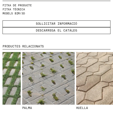
FITXA DE PRODUCTE
HE LLEGIT I ACCEPTO
LA POLÍTICA DE
FITXA TÈCNICA
MODELS BIM/3D
PRIVACITAT
.
ENVIA
SOL·LICITAR INFORMACIÓ
DESCARREGA EL CATÀLEG
PRODUCTES RELACIONATS
WE ARE MOLINS
GO TO CORPORATE SITE
CERTIFICATS
PALMA
HUELLA