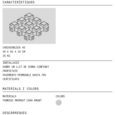
CARACTERÍSTIQUES
T
E
MENU
LEGAL
RRSS
A
L
NOSALTRES
AVÍS LEGAL
IG
N
PRODUCTES
POLÍTICA DE GALETES
IN
O
S
PROJECTES
POLÍTICA DE PRIVACITAT
FB
T
DISSENYADORS
CANAL ÈTIC
VIMEO
R
E
STORIES
CRÈDITS
N
CHECKERBLOCK 45
CONTACTE
E
45 X 45 X 10 CM
25 KG
DESCÀRREGUES
W
S
INSTAL·LACIÓ
L
SOBRE UN LLIT DE SORRA CONFINAT
E
PROPIETATS
T
PAVIMENTO PERMEABLE HASTA 70%
T
CERTIFICATS
E
R
MATERIALS I COLORS
.
MATERIALS
COLORS
FORMIGÓ PREMSAT CARA AMUNT
DESCÀRREGUES