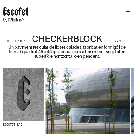
S
L
E
T
T
E
CHECKERBLOCK
RETICULAT
1992
R
Un paviment reticular de lloses calades, fabricat en formigó i de
format quadrat 45 x 45 que actua com a base semi-vegetal en
A
superfície horitzontal o en pendent.
S
S
A
B
E
N
T
A
´
T
D
E
L
ESCOFET LAB
E
S