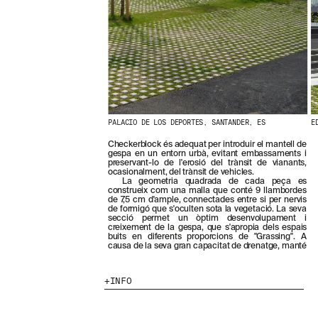
N
O
S
T
R
E
S
N
O
V
E
PALACIO DE LOS DEPORTES, SANTANDER, ES
E
T
Checkerblock és adequat per introduir el mantell de
A
gespa en un entorn urbà, evitant embassaments i
T
preservant-lo de l'erosió del trànsit de vianants,
S
ocasionalment, del trànsit de vehicles.
La geometria quadrada de cada peça es
S
construeix com una malla que conté 9 llambordes
U
de 7,5 cm d'ample, connectades entre si per nervis
B
de formigó que s'oculten sota la vegetació. La seva
S
secció permet un òptim desenvolupament i
creixement de la gespa, que s'apropia dels espais
C
buits en diferents proporcions de "Grassing". A
R
causa de la seva gran capacitat de drenatge, manté
I
V
I
INFO
N
T
-