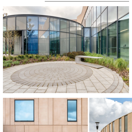
HE LLEGIT I ACCEPTO
LA POLÍTICA DE
PRIVACITAT
.
ENVIA
WE ARE MOLINS
GO TO CORPORATE SITE
CERTIFICATS