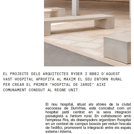
S
N
O
S
T
R
E
S
N
O
V
E
T
A
T
EL PROJECTE DELS ARQUITECTES RYDER I NBBJ D'AQUEST
S
VAST HOSPITAL APROFITA AL MÀXIM EL SEU ENTORN RURAL
S
PER CREAR EL PRIMER “HOSPITAL DE JARDÍ” AIXÍ
U
COMUNAMENT CONEGUT AL REGNE UNIT.
B
S
C
El nou hospital, situat als afores de la ciutat
escocesa de Dumfries, està concebut com un
R
hospital jardí centrat en la seva integració
I
paisatgista a l'entorn rural. En col·laboració amb
V
l'empresa Fira, els dissenyadors organitzen l'hospital
I
en un context de campus boscós per reduir l'escala
de l'edifici, promovent la integració entre els espais
N
externs i interns.