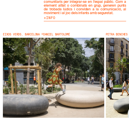
S
comunitaris per integrar-se en l’espai públic. Com a
element aïllat o combinats en grup, generen punts
N
de trobada lúdics i conviden a la comunicació, al
O
moviment i al joc dels infants amb seguretat.
S
INFO
T
R
E
EIXOS VERDS, BARCELONA ©DANIEL BARTOLOMÉ
PETRA BENCHES
S
N
O
V
E
T
A
T
S
S
U
B
S
C
R
I
V
I
N