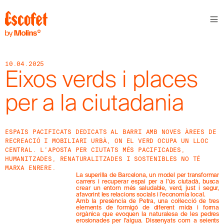
S
L
E
T
T
10.04.2025
E
Eixos verds i places
R
per a la ciutadania
A
S
S
A
ESPAIS PACIFICATS DEDICATS AL BARRI AMB NOVES ÀREES DE
B
RECREACIÓ I MOBILIARI URBÀ, ON EL VERD OCUPA UN LLOC
E
CENTRAL. L’APOSTA PER CIUTATS MÉS PACIFICADES,
N
HUMANITZADES, RENATURALITZADES I SOSTENIBLES NO TÉ
T
MARXA ENRERE.
A
La superilla de Barcelona, un model per transformar
´
carrers i recuperar espai per a l’ús ciutadà, busca
T
crear un entorn més saludable, verd, just i segur,
D
afavorint les relacions socials i l’economia local.
Amb la presència de Petra, una col·lecció de tres
E
elements de formigó de diferent mida i forma
L
orgànica que evoquen la naturalesa de les pedres
E
erosionades per l’aigua. Dissenyats com a seients