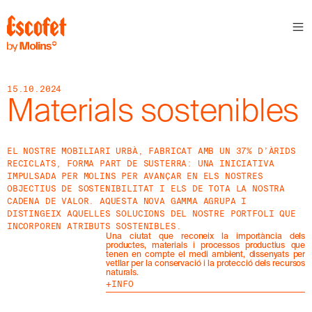
S
L
E
T
T
15.10.2024
E
Materials sostenibles
R
A
EL NOSTRE MOBILIARI URBÀ, FABRICAT AMB UN 37% D’ÀRIDS
S
RECICLATS, FORMA PART DE SUSTERRA: UNA INICIATIVA
S
IMPULSADA PER MOLINS PER AVANÇAR EN ELS NOSTRES
A
B
OBJECTIUS DE SOSTENIBILITAT I ELS DE TOTA LA NOSTRA
E
CADENA DE VALOR. AQUESTA NOVA GAMMA AGRUPA I
N
DISTINGEIX AQUELLES SOLUCIONS DEL NOSTRE PORTFOLI QUE
T
INCORPOREN ATRIBUTS SOSTENIBLES.
A
Una ciutat que reconeix la importància dels
´
productes, materials i processos productius que
tenen en compte el medi ambient, dissenyats per
T
vetllar per la conservació i la protecció dels recursos
D
naturals.
E
INFO
L
E