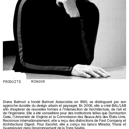
D
E
R
N
I
È
R
E
S
A
C
T
U
A
L
I
PRODUITS
MIRADOR
T
É
S
E
N
Diana Balmori a fondé Balmori Associates en 1990, se distinguant par son
approche durable du design urbain et paysager. En 2006, elle a créé BAL/LAB
V
afin d’explorer de nouvelles formes à l’intersection de l’architecture, de l’art et
O
de l’ingénierie. Elle a été conseillère pour des institutions telles que Dumbarton
U
Oaks, l’Université de Virginie et la Commission des Beaux-Arts des États-Unis.
S
Reconnue internationalement, elle a reçu des distinctions de Fast Company et
Architectural Digest. Pour Escofet, elle a conçu les bancs Mirador, Triana et
A
Guadalquivir dans l’environnement de la Torre Sevilla.