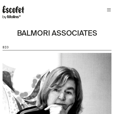
N
E
W
S
BALMORI ASSOCIATES
L
E
T
BIO
T
E
R
R
E
C
E
V
E
Z
N
O
S