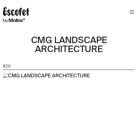
N
E
W
S
CMG LANDSCAPE
L
E
ARCHITECTURE
T
T
BIO
E
R
R
E
C
E
V
E
Z
N
O
S