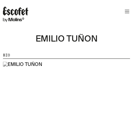
N
E
W
S
EMILIO TUÑON
L
E
T
BIO
T
E
R
R
E
C
E
V
E
Z
N
O
S