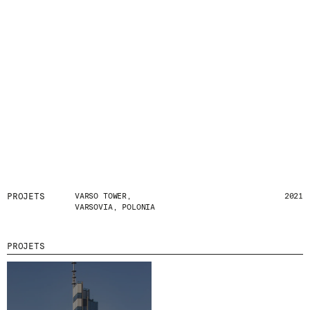
D
E
R
N
I
È
R
E
S
A
C
T
U
A
L
I
T
PROJETS
VARSO TOWER,
2021
VARSOVIA, POLONIA
É
S
E
N
PROJETS
V
O
U
S
A