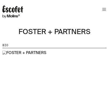
N
E
W
S
FOSTER + PARTNERS
L
E
T
BIO
T
E
R
R
E
C
E
V
E
Z
N
O
S