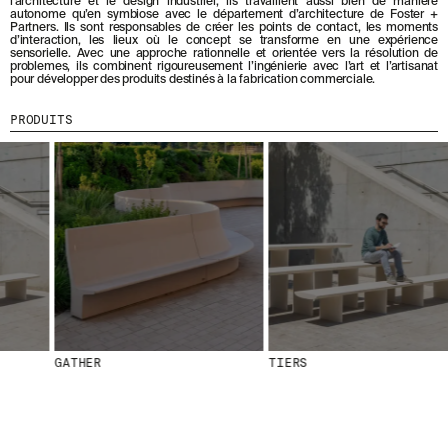
l’architecture et le design industriel, ils travaillent aussi bien de manière
autonome qu’en symbiose avec le département d’architecture de Foster +
Partners. Ils sont responsables de créer les points de contact, les moments
MENU
LÉGAL
RRSS
d’interaction, les lieux où le concept se transforme en une expérience
sensorielle. Avec une approche rationnelle et orientée vers la résolution de
problemes, ils combinent rigoureusement l’ingénierie avec l’art et l’artisanat
NOUS
MENTIONS LÉGALES
IG
pour développer des produits destinés à la fabrication commerciale.
PRODUITS
POLITIQUE DE COOKIES
IN
PROJETS
POLITIQUE DE
FB
PRODUITS
CONFIDENTIALITÉ
DESIGNERS
VIMEO
CANAL ÉTHIQUE
STORIES
CRÉDITS
CONTACT
TÉLÉCHARGEMENTS
GATHER
TIERS