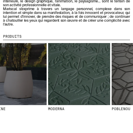
intérieure, le design graphique, l’animation, le paysagisme… sont le terrain de
B
son activité professionnelle et vitale.
O
Mariscal s’exprime à travers un langage personnel, complexe dans son
MENU
LÉGAL
RRSS
N
intention et simple dans sa manifestation, à la fois innocent et provocateur, qui
N
lui permet d’innover, de prendre des risques et de communiquer ; de continuer
NOUS
MENTIONS LÉGALES
IG
à chatouiller les yeux qui regardent son œuvre et de créer une complicité avec
A
l’autre.
N
PRODUITS
POLITIQUE DE COOKIES
IN
T
PROJETS
POLITIQUE DE
FB
PRODUITS
À
CONFIDENTIALITÉ
N
DESIGNERS
VIMEO
O
CANAL ÉTHIQUE
STORIES
T
CRÉDITS
R
CONTACT
E
TÉLÉCHARGEMENTS
N
E
W
S
L
E
T
T
E
MODERNA
POBLENOU
R
.