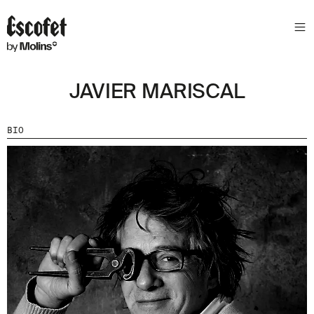
N
E
W
S
JAVIER MARISCAL
L
E
T
BIO
T
E
R
R
E
C
E
V
E
Z
N
O
S