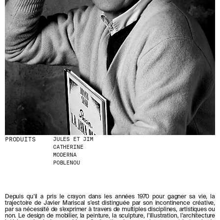
D
E
R
N
I
È
R
E
S
A
C
T
U
A
L
I
PRODUITS
JULES ET JIM
T
CATHERINE
É
MODERNA
S
POBLENOU
E
N
V
O
Depuis qu’il a pris le crayon dans les années 1970 pour gagner sa vie, la
U
trajectoire de Javier Mariscal s’est distinguée par son incontinence créative,
S
par sa nécessité de s’exprimer à travers de multiples disciplines, artistiques ou
A
non. Le design de mobilier, la peinture, la sculpture, l’illustration, l’architecture