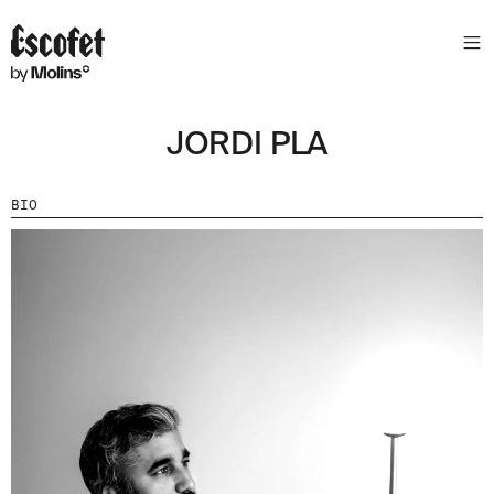
N
E
W
S
JORDI PLA
L
E
T
BIO
T
E
R
R
E
C
E
V
E
Z
N
O
S