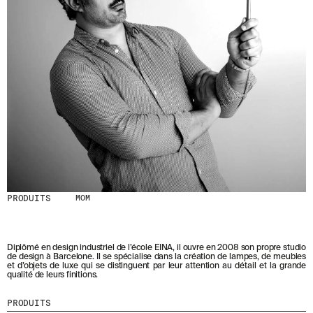
D
E
R
N
I
È
R
E
S
A
C
T
U
A
L
I
PRODUITS
MOM
T
É
S
E
N
Diplômé en design industriel de l’école EINA, il ouvre en 2008 son propre studio
de design à Barcelone. Il se spécialise dans la création de lampes, de meubles
V
et d’objets de luxe qui se distinguent par leur attention au détail et la grande
O
qualité de leurs finitions.
U
S
PRODUITS
A