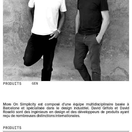
D
E
R
N
I
È
R
E
S
A
C
T
U
A
L
I
T
PRODUITS
GEN
É
S
E
N
More On Simplicity est composé d’une équipe multidisciplinaire basée à
V
Barcelone et spécialisée dans le design industriel. David Grifols et David
Roselló sont des ingénieurs en design et des développeurs de produits ayant
O
reçu de nombreuses distinctions internationales.
U
S
PRODUITS
A