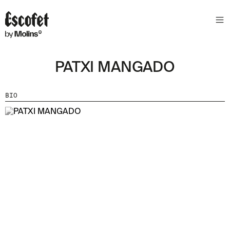
N
E
W
S
PATXI MANGADO
L
E
T
BIO
T
E
R
R
E
C
E
V
E
Z
N
O
S