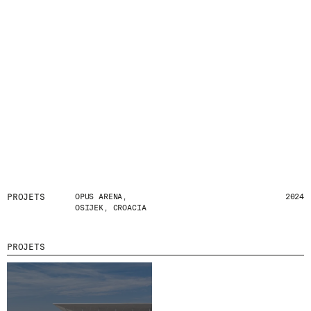
D
E
R
N
I
È
R
E
S
A
C
T
U
A
L
I
T
PROJETS
OPUS ARENA,
2024
OSIJEK, CROACIA
É
S
E
N
PROJETS
V
O
U
S
A