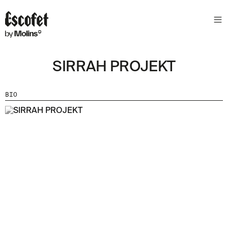
N
E
W
S
SIRRAH PROJEKT
L
E
T
BIO
T
E
R
R
E
C
E
V
E
Z
N
O
S