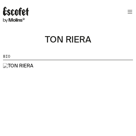
N
E
W
S
TON RIERA
L
E
T
BIO
T
E
R
R
E
C
E
V
E
Z
N
O
S