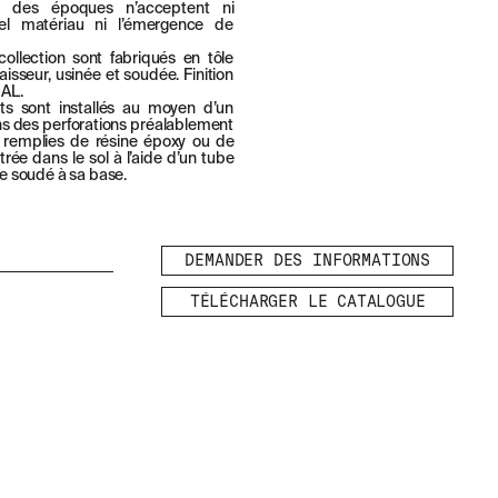
et des époques n’acceptent ni
uel matériau ni l’émergence de
ollection sont fabriqués en tôle
isseur, usinée et soudée. Finition
RAL.
nts sont installés au moyen d’un
ns des perforations préalablement
t remplies de résine époxy ou de
rée dans le sol à l’aide d’un tube
e soudé à sa base.
DEMANDER DES INFORMATIONS
TÉLÉCHARGER LE CATALOGUE