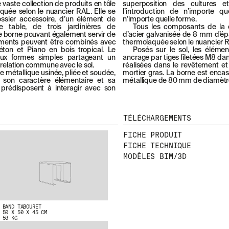
vaste collection de produits en tôle
superposition des cultures 
aquée selon le nuancier RAL. Elle se
l’introduction de n’importe q
sier accessoire, d’un élément de
n’importe quelle forme.
ne table, de trois jardinières de
Tous les composants de la c
ne borne pouvant également servir de
d’acier galvanisée de 8 mm d’épa
léments peuvent être combinés avec
thermolaquée selon le nuancier 
éton et Piano en bois tropical. Le
Posés sur le sol, les éléme
 aux formes simples partageant un
ancrage par tiges filetées M8 da
elation commune avec le sol.
réalisées dans le revêtement e
 métallique usinée, pliée et soudée,
mortier gras. La borne est encast
r son caractère élémentaire et sa
métallique de 80 mm de diamètr
a prédisposent à interagir avec son
TÉLÉCHARGEMENTS
FICHE PRODUIT
FICHE TECHNIQUE
MODÈLES BIM/3D
BAND TABOURET
50 X 50 X 45 CM
50 KG