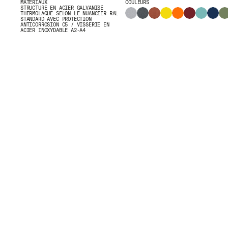
MATÉRIAUX
COULEURS
STRUCTURE EN ACIER GALVANISÉ
THERMOLAQUÉ SELON LE NUANCIER RAL
STANDARD AVEC PROTECTION
ANTICORROSION C5 / VISSERIE EN
ACIER INOXYDABLE A2-A4
CERTIFICATS