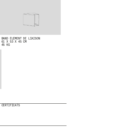
BAND ÉLÉMENT DE LIAISON
SS
NEWSLETTER
61 X 53 X 45 CM
45 KG
N
E
MEO
W
S
L
E
CERTIFICATS
T
T
E