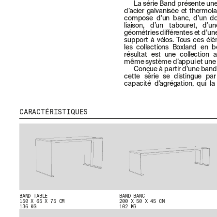
La série Band présente une 
d’acier galvanisée et thermol
compose d’un banc, d’un dos
liaison, d’un tabouret, d’u
géométries différentes et d’u
support à vélos. Tous ces é
les collections Boxland en b
résultat est une collection
même système d’appui et une r
Conçue à partir d’une bande
cette série se distingue pa
capacité d’agrégation, qui l
CARACTÉRISTIQUES
BAND TABLE
BAND BANC
150 X 65 X 75 CM
200 X 50 X 45 CM
136 KG
102 KG