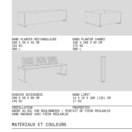
BAND PLANTER RECTANGULAIRE
BAND PLANTER CARRÉE
MENU
RR
200 X 50 X 45 CM
100 X 100 X 45 CM
192 KG
175 KG
380 L
380 L
NOUS
IG
PRODUITS
IN
PROJETS
FB
DESIGNERS
VI
STORIES
CONTACT
TÉLÉCHARGEMENTS
DOSSIER ACCESSORIE
BAND LIMIT
200 X 50 X 80 CM
14 X 10 X 100 (125) CM
145 KG
17 KG
INSTALLATION
PROPRIÉTÉS
ANCRÉ AU SOL PAR BOULONNERIE / POSÉ
KIT DE PIEDS RÉGLABLES
SANS ANCRAGE AVEC PIEDS RÉGLABLES
MATÉRIAUX ET COULEURS