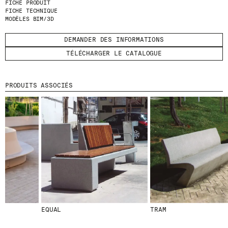
FICHE PRODUIT
FICHE TECHNIQUE
MODÈLES BIM/3D
ENVOYER
DEMANDER DES INFORMATIONS
J'AI LU ET J'ACCEPTE
LA POLITIQUE
DE CONFIDENTIALITÉ
.
TÉLÉCHARGER LE CATALOGUE
PRODUITS ASSOCIÉS
WE ARE MOLINS
GO TO CORPORATE SITE
CERTIFICATS
EQUAL
TRAM