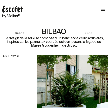
N
E
W
S
L
BILBAO
E
BANCS
2008
T
Le design de la série se compose d’un banc et de deux jardinières,
inspirés par les panneaux courbés qui composent la façade du
T
Musée Guggenheim de Bilbao.
E
R
JOSEP MUXART
R
E
C
E
V
E
Z
N
O
S
D