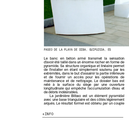
E
R
N
I
È
R
E
S
A
C
PASEO DE LA PLAYA DE DIBA, GUIPÚZCOA, ES
T
U
Le banc en béton armé transmet la sensation
A
d'avoir été taillé dans un énorme rocher en forme de
L
pyramide. Sa structure organique et linéaire permet
I
de l'installer en étant simplement soutenu par les
extrémités, dans le but d'assainir la partie inférieure
T
et de fournir un accès pour les opérations de
É
maintenance et de nettoyage. Le dossier bas est
S
relié à la surface du siège par une ouverture
longitudinale qui empêche l'accumulation d'eau et
E
de débris indésirables.
N
La jardinière Bilbao est un élément pyramidal
positions et tournées, crée une séquence
V
avec une base triangulaire et des côtés légèrement
arqués. Le résultat formel est obtenu par un couple
O
U
INFO
S
A
B