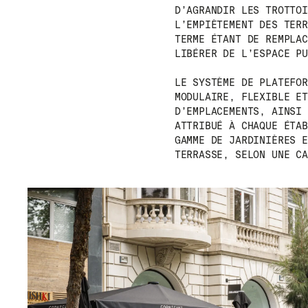
D’AGRANDIR LES TROTTOI
L’EMPIÈTEMENT DES TERR
TERME ÉTANT DE REMPLAC
LIBÉRER DE L’ESPACE PU
LE SYSTÈME DE PLATEFOR
MODULAIRE, FLEXIBLE ET
D’EMPLACEMENTS, AINSI 
ATTRIBUÉ À CHAQUE ÉTAB
GAMME DE JARDINIÈRES E
TERRASSE, SELON UNE CA
MENU
RR
NOUS
IG
PRODUITS
IN
PROJETS
FB
DESIGNERS
VI
STORIES
CONTACT