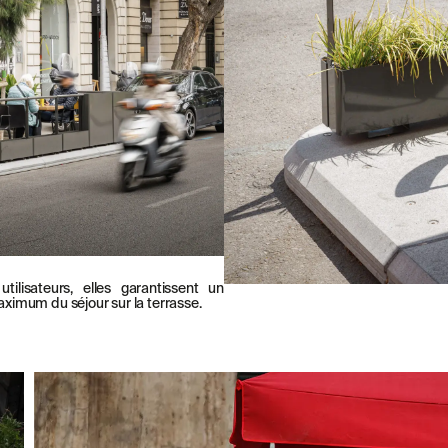
J'AI LU ET J'ACCEPTE
LA POLITIQU
WE ARE MOLINS
GO TO CORPOR
lisateurs, elles garantissent un
aximum du séjour sur la terrasse.