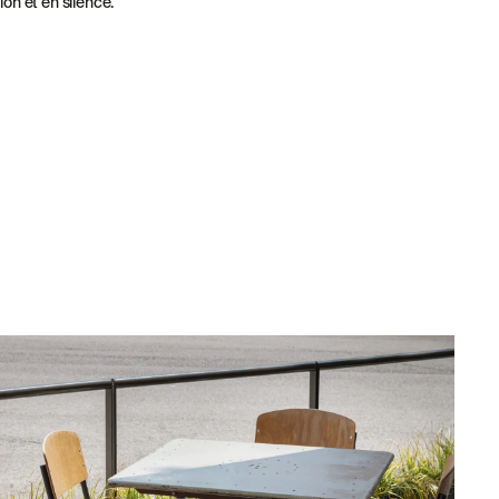
ion et en silence.
LÉGAL
MENTIONS
LÉGALES
POLITIQUE DE
COOKIES
N VOUS ABONNANT À NOTRE NEWSLETTER.
POLITIQUE DE
CONFIDENTIALITÉ