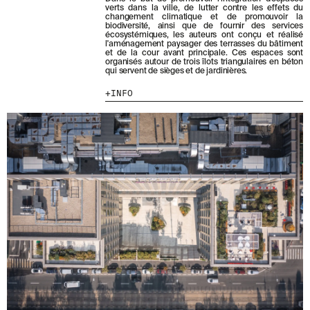
B
verts dans la ville, de lutter contre les effets du
O
changement climatique et de promouvoir la
MENU
LÉGAL
RRSS
N
biodiversité, ainsi que de fournir des services
écosystémiques, les auteurs ont conçu et réalisé
N
l'aménagement paysager des terrasses du bâtiment
NOUS
MENTIONS LÉGALES
IG
A
et de la cour avant principale. Ces espaces sont
N
organisés autour de trois îlots triangulaires en béton
PRODUITS
POLITIQUE DE COOKIES
IN
qui servent de sièges et de jardinières.
T
PROJETS
POLITIQUE DE
FB
À
INFO
CONFIDENTIALITÉ
N
DESIGNERS
VIMEO
O
CANAL ÉTHIQUE
STORIES
T
CRÉDITS
R
CONTACT
E
TÉLÉCHARGEMENTS
N
E
W
S
L
E
T
T
E
R
.