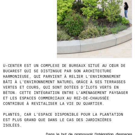
D
E
R
N
I
È
R
E
S
A
C
T
U
U-CENTER EST UN COMPLEXE DE BUREAUX SITUÉ AU CŒUR DE
A
BUCAREST QUI SE DISTINGUE PAR SON ARCHITECTURE
L
HARMONIEUSE, QUI PARVIENT À RELIER L'ENVIRONNEMENT
I
BÂTI À L'ENVIRONNEMENT NATUREL GRÂCE À SES TERRASSES
T
VERTES ET COURS, QUI SONT DOTÉES D'ÎLOTS VERTS EN
É
BÉTON. CETTE INTÉGRATION ENTRE L'AMÉNAGEMENT PAYSAGER
S
ET LES ESPACES COMMERCIAUX AU REZ-DE-CHAUSSÉE
E
CONTRIBUE À REVITALISER LA VIE DU QUARTIER.
N
V
PLANTES, CAR L'ESPACE DISPONIBLE POUR LA PLANTATION
O
EST PLUS GRAND QUE DANS LE CAS DES JARDINIÈRES
U
ISOLÉES.
S
A
Dans le but de promouvoir l'intégration d'espaces