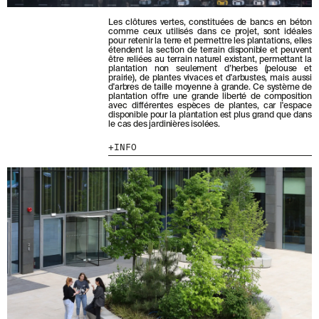
Les clôtures vertes, constituées de bancs en béton
comme ceux utilisés dans ce projet, sont idéales
ENVOYER
pour retenir la terre et permettre les plantations, elles
étendent la section de terrain disponible et peuvent
J'AI LU ET J'ACCEPTE
LA POLITIQUE
être reliées au terrain naturel existant, permettant la
plantation non seulement d’herbes (pelouse et
DE CONFIDENTIALITÉ
.
prairie), de plantes vivaces et d'arbustes, mais aussi
d'arbres de taille moyenne à grande. Ce système de
plantation offre une grande liberté de composition
avec différentes espèces de plantes, car l'espace
disponible pour la plantation est plus grand que dans
le cas des jardinières isolées.
WE ARE MOLINS
GO TO CORPORATE SITE
INFO
CERTIFICATS