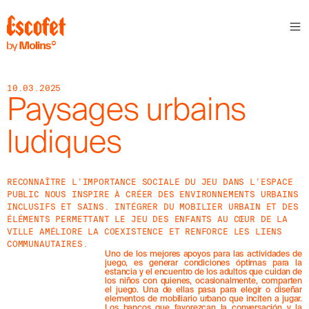
N
E
W
S
10.03.2025
L
Paysages urbains
E
T
ludiques
T
E
R
RECONNAÎTRE L’IMPORTANCE SOCIALE DU JEU DANS L’ESPACE
PUBLIC NOUS INSPIRE À CRÉER DES ENVIRONNEMENTS URBAINS
R
INCLUSIFS ET SAINS. INTÉGRER DU MOBILIER URBAIN ET DES
E
ÉLÉMENTS PERMETTANT LE JEU DES ENFANTS AU CŒUR DE LA
C
VILLE AMÉLIORE LA COEXISTENCE ET RENFORCE LES LIENS
E
COMMUNAUTAIRES.
V
Uno de los mejores apoyos para las actividades de
E
juego, es generar condiciones óptimas para la
Z
estancia y el encuentro de los adultos que cuidan de
N
los niños con quienes, ocasionalmente, comparten
el juego. Una de ellas pasa para elegir o diseñar
O
elementos de mobiliario urbano que inciten a jugar.
S
Los bancos que favorezcan la conversación y la