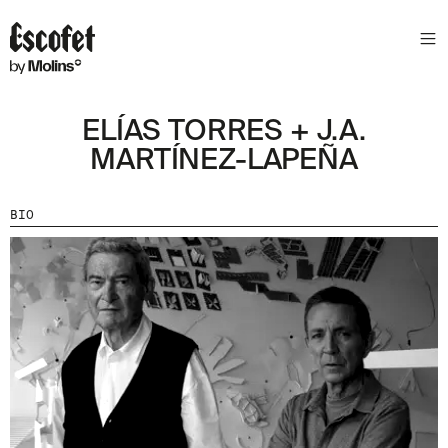
S
L
E
T
T
ELÍAS TORRES + J.A.
E
MARTÍNEZ-LAPEÑA
R
A
BIO
S
S
A
B
E
N
T
A
´
T
D
E
L
E