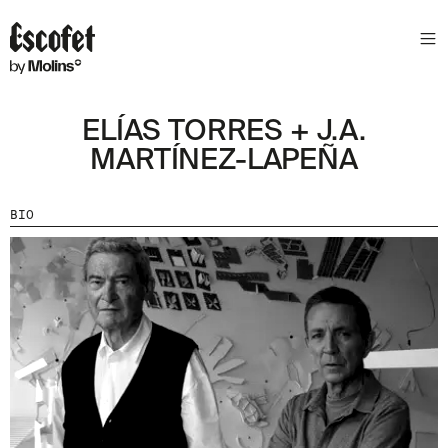
N
E
W
S
ELÍAS TORRES + J.A.
L
MARTÍNEZ-LAPEÑA
E
T
T
BIO
E
R
R
E
C
E
V
E
Z
N
O
S