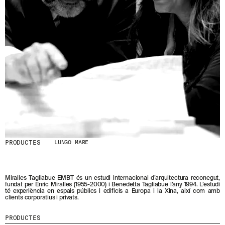
S
N
O
S
T
R
E
S
N
O
V
E
T
A
T
S
S
PRODUCTES
LUNGO MARE
U
B
S
C
Miralles Tagliabue EMBT és un estudi internacional d’arquitectura reconegut,
R
fundat per Enric Miralles (1955-2000) i Benedetta Tagliabue l’any 1994. L’estudi
té experiència en espais públics i edificis a Europa i la Xina, així com amb
I
clients corporatius i privats.
V
I
PRODUCTES
N