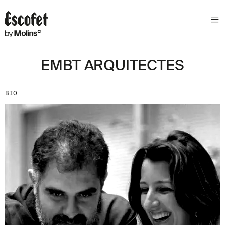
S
L
E
T
T
EMBT ARQUITECTES
E
R
BIO
A
S
S
A
B
E
N
T
A
´
T
D
E
L
E