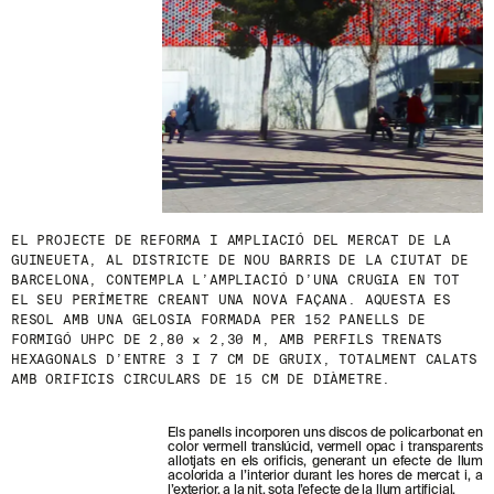
S
N
O
S
T
R
E
S
N
O
V
E
T
EL PROJECTE DE REFORMA I AMPLIACIÓ DEL MERCAT DE LA
A
GUINEUETA, AL DISTRICTE DE NOU BARRIS DE LA CIUTAT DE
T
BARCELONA, CONTEMPLA L’AMPLIACIÓ D’UNA CRUGIA EN TOT
S
EL SEU PERÍMETRE CREANT UNA NOVA FAÇANA. AQUESTA ES
S
RESOL AMB UNA GELOSIA FORMADA PER 152 PANELLS DE
U
FORMIGÓ UHPC DE 2,80 × 2,30 M, AMB PERFILS TRENATS
B
HEXAGONALS D’ENTRE 3 I 7 CM DE GRUIX, TOTALMENT CALATS
S
AMB ORIFICIS CIRCULARS DE 15 CM DE DIÀMETRE.
C
R
I
Els panells incorporen uns discos de policarbonat en
V
color vermell translúcid, vermell opac i transparents
I
allotjats en els orificis, generant un efecte de llum
acolorida a l’interior durant les hores de mercat i, a
N
l’exterior, a la nit, sota l’efecte de la llum artificial.