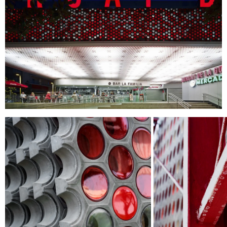
HE LLEGIT I ACCEPTO
LA POLÍTICA DE
PRIVACITAT
.
ENVIA
WE ARE MOLINS
GO TO CORPORATE SITE
CERTIFICATS