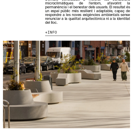
microclimàtiques de l’entorn, afavorint la
permanència i el benestar dels usuaris. El resultat és
un espai públic més resilient i adaptable, capaç de
respondre a les noves exigències ambientals sense
HE LLEGIT I ACCEPTO
LA POLÍTICA DE
renunciar a la qualitat arquitectònica ni a la identitat
PRIVACITAT
.
del lloc.
ENVIA
INFO
WE ARE MOLINS
GO TO CORPORATE SITE
CERTIFICATS