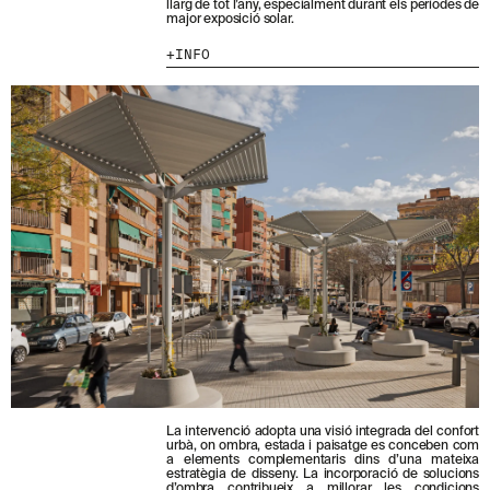
T
llarg de tot l’any, especialment durant els períodes de
major exposició solar.
-
MENU
LEGAL
RRSS
T
INFO
E
NOSALTRES
AVÍS LEGAL
IG
A
L
PRODUCTES
POLÍTICA DE GALETES
IN
N
PROJECTES
POLÍTICA DE PRIVACITAT
FB
O
S
DISSENYADORS
CANAL ÈTIC
VIMEO
T
STORIES
CRÈDITS
R
E
CONTACTE
N
DESCÀRREGUES
E
W
S
L
E
T
T
E
R
.
La intervenció adopta una visió integrada del confort
urbà, on ombra, estada i paisatge es conceben com
a elements complementaris dins d’una mateixa
estratègia de disseny. La incorporació de solucions
d’ombra contribueix a millorar les condicions