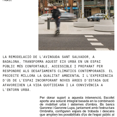
FÀBRIC
S
N
O
S
T
R
E
S
N
O
V
E
T
LA REMODELACIÓ DE L’AVINGUDA SANT SALVADOR, A
A
BADALONA, TRANSFORMA AQUEST EIX URBÀ EN UN ESPAI
T
PÚBLIC MÉS CONFORTABLE, ACCESSIBLE I PREPARAT PER
S
RESPONDRE ALS DESAFIAMENTS CLIMÀTICS CONTEMPORANIS. EL
S
PROJECTE MILLORA LA QUALITAT AMBIENTAL I L’EXPERIÈNCIA
U
D’ÚS DE L’ESPAI INCORPORANT NOVES ÀREES D’ESTADA QUE
B
AFAVOREIXEN LA VIDA QUOTIDIANA I LA CONVIVÈNCIA A
S
L’ENTORN URBÀ.
C
R
Per donar suport a aquesta intervenció, Escofet
I
aporta una solució integral basada en la combinació
V
de mobiliari urbà i sistemes d’ombra. Els bancs
Garonne i Garonne Lupa, juntament amb l’estructura
I
Ombrel·la, configuren espais de trobada i descans
N
que amplien les possibilitats d’ús de l’espai públic al