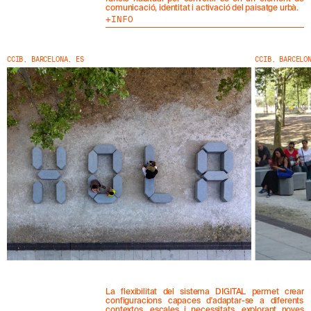
S
comunicació, identitat i activació del paisatge urbà.
N
INFO
O
S
T
CCIB, BARCELONA, ES
CCIB, BARCELO
R
E
S
N
O
V
E
T
A
T
S
S
U
B
S
C
R
I
V
I
La flexibilitat del sistema DIGITAL permet crear
N
configuracions capaces d'adaptar-se a diferents
contextos, escales i necessitats, explorant noves