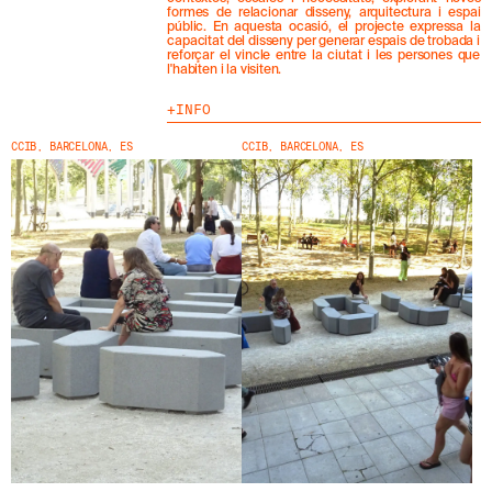
T
formes de relacionar disseny, arquitectura i espai
-
públic. En aquesta ocasió, el projecte expressa la
MENU
LEGAL
RRSS
T
capacitat del disseny per generar espais de trobada i
reforçar el vincle entre la ciutat i les persones que
E
l'habiten i la visiten.
NOSALTRES
AVÍS LEGAL
IG
A
L
PRODUCTES
POLÍTICA DE GALETES
IN
INFO
N
PROJECTES
POLÍTICA DE PRIVACITAT
FB
O
CCIB, BARCELONA, ES
CCIB, BARCELONA, ES
S
DISSENYADORS
CANAL ÈTIC
VIMEO
T
STORIES
CRÈDITS
R
E
CONTACTE
N
DESCÀRREGUES
E
W
S
L
E
T
T
E
R
.