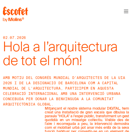
S
L
E
T
T
02.07.2026
E
Hola a l’arquitectura
R
de tot el món!
A
S
S
A
AMB MOTIU DEL CONGRÉS MUNDIAL D'ARQUITECTES DE LA UIA
B
2026 I DE LA DESIGNACIÓ DE BARCELONA COM A CAPITAL
E
MUNDIAL DE L'ARQUITECTURA, PARTICIPEM EN AQUESTA
N
CELEBRACIÓ INTERNACIONAL AMB UNA INTERVENCIÓ URBANA
T
CONCEBUDA PER DONAR LA BENVINGUDA A LA COMUNITAT
A
ARQUITECTÒNICA GLOBAL.
´
Mitjançant el nostre sistema modular DIGITAL, hem
T
creat una instal·lació de gran escala que dibuixa la
D
paraula "HOLA" a l'espai públic, transformant un gest
E
quotidià en un missatge col·lectiu. Visible des de
L
l'aire i recorreguda a peu, la intervenció demostra
com el mobiliari urbà pot anar més enllà de la seva
E
funció habitual per convertir-se en un element de