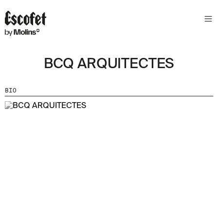
N
E
W
S
BCQ ARQUITECTES
L
E
T
BIO
T
E
R
R
E
C
E
V
E
Z
N
O
S