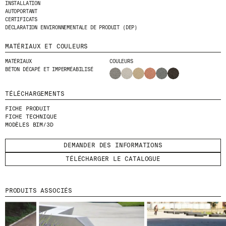
INSTALLATION
AUTOPORTANT
CERTIFICATS
ENVOYER
DÉCLARATION ENVIRONNEMENTALE DE PRODUIT (DEP)
J'AI LU ET J'ACCEPTE
LA POLITIQUE
MATÉRIAUX ET COULEURS
DE CONFIDENTIALITÉ
.
MATÉRIAUX
COULEURS
BÉTON DÉCAPÉ ET IMPERMÉABILISÉ
TÉLÉCHARGEMENTS
WE ARE MOLINS
GO TO CORPORATE SITE
FICHE PRODUIT
FICHE TECHNIQUE
MODÈLES BIM/3D
CERTIFICATS
DEMANDER DES INFORMATIONS
TÉLÉCHARGER LE CATALOGUE
PRODUITS ASSOCIÉS