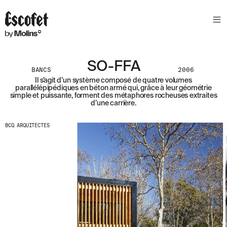
N
E
W
S
L
SO-FFA
E
BANCS
2006
T
Il s’agit d’un système composé de quatre volumes
parallélépipédiques en béton armé qui, grâce à leur géométrie
T
simple et puissante, forment des métaphores rocheuses extraites
d’une carrière.
E
R
BCQ ARQUITECTES
R
E
C
E
V
E
Z
N
O
S
D