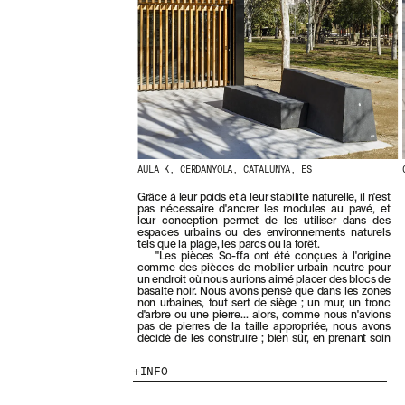
E
R
N
I
È
R
E
S
A
C
T
AULA K, CERDANYOLA, CATALUNYA, ES
U
A
Grâce à leur poids et à leur stabilité naturelle, il n'est
L
pas nécessaire d'ancrer les modules au pavé, et
I
leur conception permet de les utiliser dans des
espaces urbains ou des environnements naturels
T
tels que la plage, les parcs ou la forêt.
É
"Les pièces So-ffa ont été conçues à l'origine
S
comme des pièces de mobilier urbain neutre pour
E
un endroit où nous aurions aimé placer des blocs de
basalte noir. Nous avons pensé que dans les zones
N
non urbaines, tout sert de siège ; un mur, un tronc
V
d'arbre ou une pierre... alors, comme nous n'avions
O
pas de pierres de la taille appropriée, nous avons
décidé de les construire ; bien sûr, en prenant soin
U
S
INFO
A
B