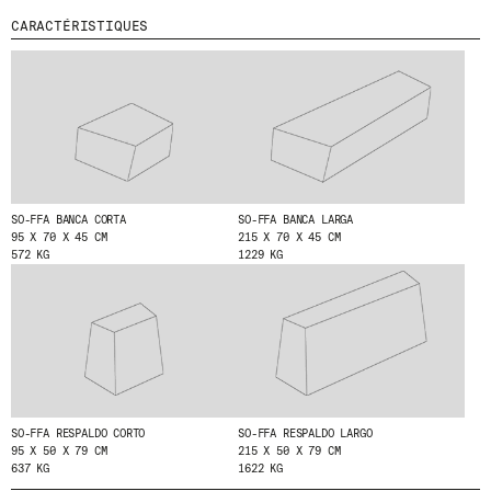
O
N
CARACTÉRISTIQUES
MENU
LÉGAL
RRSS
N
A
N
NOUS
MENTIONS LÉGALES
IG
T
PRODUITS
POLITIQUE DE COOKIES
IN
À
PROJETS
N
POLITIQUE DE
FB
O
CONFIDENTIALITÉ
DESIGNERS
VIMEO
T
CANAL ÉTHIQUE
STORIES
R
E
CRÉDITS
CONTACT
SO-FFA BANCA CORTA
SO-FFA BANCA LARGA
N
95 X 70 X 45 CM
215 X 70 X 45 CM
TÉLÉCHARGEMENTS
E
572 KG
1229 KG
W
S
L
E
T
T
E
R
.
SO-FFA RESPALDO CORTO
SO-FFA RESPALDO LARGO
95 X 50 X 79 CM
215 X 50 X 79 CM
637 KG
1622 KG