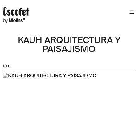
N
E
W
S
KAUH ARQUITECTURA Y
L
E
PAISAJISMO
T
T
BIO
E
R
R
E
C
E
V
E
Z
N
O
S