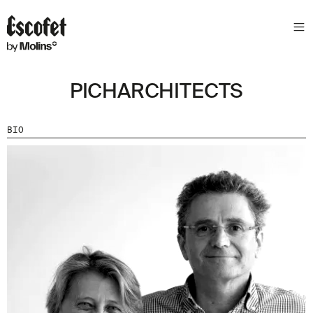
N
E
W
S
PICHARCHITECTS
L
E
T
BIO
T
E
R
R
E
C
E
V
E
Z
N
O
S