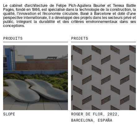
B
Le cabinet d’architecture de Felipe Pich‑Aguilera Baurier et Teresa Batlle
O
MENU
LÉGAL
RRSS
Pagès, fondé en 1986, est spécialisé dans la technologie de la construction, la
N
qualité, l’innovation et l’économie circulaire. Basé à Barcelone et doté d’une
N
perspective internationale, il a développé des projets dans les secteurs privé et
NOUS
MENTIONS LÉGALES
IG
public, intégrant la durabilité et des critères environnementaux dans ses
A
conceptions.
N
PRODUITS
POLITIQUE DE COOKIES
IN
T
EDIFICIO VIU LEPANT, 2022,
PROJETS
POLITIQUE DE
FB
PRODUITS
PROJETS
À
BARCELONA, ESPAÑA
CONFIDENTIALITÉ
N
DESIGNERS
VIMEO
O
CANAL ÉTHIQUE
STORIES
T
CRÉDITS
R
CONTACT
E
TÉLÉCHARGEMENTS
N
E
W
S
L
E
T
T
E
SLOPE
ROGER DE FLOR, 2022,
R
BARCELONA, ESPAÑA
.