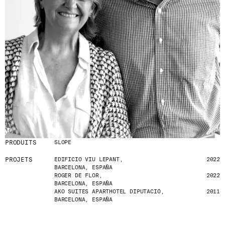
D
E
R
ROGER DE FLOR, 2022,
N
BARCELONA, ESPAÑA
I
È
R
E
S
A
C
T
U
A
L
I
T
PRODUITS
SLOPE
É
AKO SUITES APARTHOTEL
S
PROJETS
EDIFICIO VIU LEPANT,
2022
DIPUTACIÓ, 2011,
BARCELONA, ESPAÑA
E
BARCELONA, ESPAÑA
ROGER DE FLOR,
2022
N
BARCELONA, ESPAÑA
V
AKO SUITES APARTHOTEL DIPUTACIÓ,
2011
O
BARCELONA, ESPAÑA
U
S
A