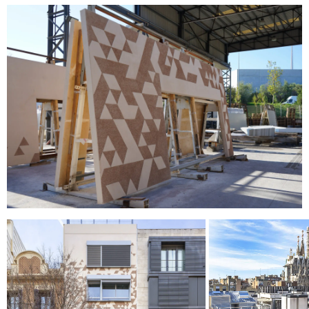
ENVOYER
J'AI LU ET J'ACCEPTE
LA POLITIQUE
DE CONFIDENTIALITÉ
.
WE ARE MOLINS
GO TO CORPORATE SITE
CERTIFICATS