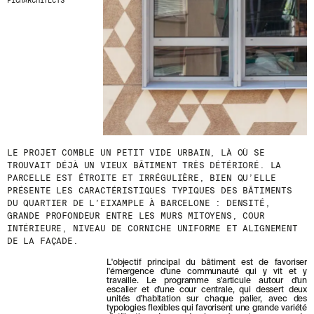
PICHARCHITECTS
D
E
R
N
I
È
R
E
S
A
C
T
U
LE PROJET COMBLE UN PETIT VIDE URBAIN, LÀ OÙ SE
A
TROUVAIT DÉJÀ UN VIEUX BÂTIMENT TRÈS DÉTÉRIORÉ. LA
L
PARCELLE EST ÉTROITE ET IRRÉGULIÈRE, BIEN QU’ELLE
I
PRÉSENTE LES CARACTÉRISTIQUES TYPIQUES DES BÂTIMENTS
T
DU QUARTIER DE L’EIXAMPLE À BARCELONE : DENSITÉ,
É
GRANDE PROFONDEUR ENTRE LES MURS MITOYENS, COUR
S
INTÉRIEURE, NIVEAU DE CORNICHE UNIFORME ET ALIGNEMENT
E
DE LA FAÇADE.
N
V
L'objectif principal du bâtiment est de favoriser
O
l'émergence d'une communauté qui y vit et y
U
travaille. Le programme s'articule autour d'un
escalier et d'une cour centrale, qui dessert deux
S
unités d'habitation sur chaque palier, avec des
A
typologies flexibles qui favorisent une grande variété