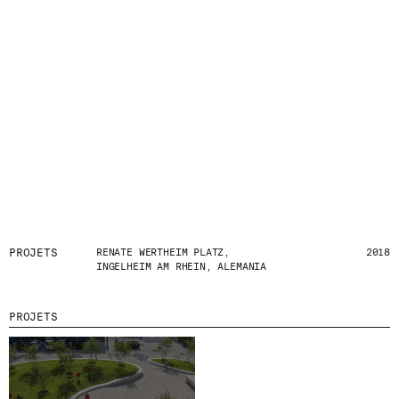
D
E
R
N
I
È
R
E
S
A
C
T
U
A
L
I
T
PROJETS
RENATE WERTHEIM PLATZ,
2018
INGELHEIM AM RHEIN, ALEMANIA
É
S
E
N
PROJETS
V
O
U
S
A