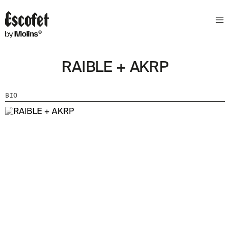
N
E
W
S
RAIBLE + AKRP
L
E
T
BIO
T
E
R
R
E
C
E
V
E
Z
N
O
S