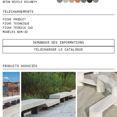
BÉTON RECYCLÉ ECO‑GREY®
ENVOYER
TÉLÉCHARGEMENTS
FICHE PRODUIT
J'AI LU ET J'ACCEPTE
LA POLITIQUE
FICHE TECHNIQUE
DE CONFIDENTIALITÉ
.
FICHA TÉCNICA CAD
MODÈLES BIM/3D
DEMANDER DES INFORMATIONS
TÉLÉCHARGER LE CATALOGUE
WE ARE MOLINS
GO TO CORPORATE SITE
PRODUITS ASSOCIÉS
CERTIFICATS