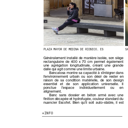
E
R
N
I
È
R
E
S
A
C
PLAZA MAYOR DE MEDINA DE RIOSECO, ES
S
T
U
Généralement installé de manière isolée, son siège
A
rectangulaire de 400 x 70 cm permet également
L
une agrégation longitudinale, créant une grande
I
dalle qui agit comme une limite urbaine.
Bancalosa montre sa capacité à s'intégrer dans
T
l'environnement urbain ou son désir de rester en
É
raison de sa condition matérielle, de son design
S
essentiel et de son application universelle. Il
ponctue l'espace individuellement ou en
E
alignement.
N
Banc sans dossier en béton armé avec une
V
finition décapée et hydrofugée, couleur standard du
nuancier Escofet. Bien qu'il soit auto-stable, il est
O
U
INFO
S
A
B