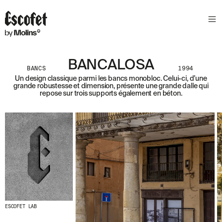
N
E
W
S
L
BANCALOSA
E
BANCS
1994
T
Un design classique parmi les bancs monobloc. Celui-ci, d’une
grande robustesse et dimension, présente une grande dalle qui
T
repose sur trois supports également en béton.
E
R
R
E
C
E
V
E
Z
N
O
ESCOFET LAB
S
D