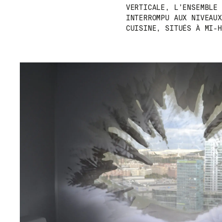
VERTICALE, L’ENSEMBLE 
INTERROMPU AUX NIVEAUX
CUISINE, SITUÉS À MI-H
MENU
RR
NOUS
IG
PRODUITS
IN
PROJETS
FB
DESIGNERS
VI
STORIES
CONTACT