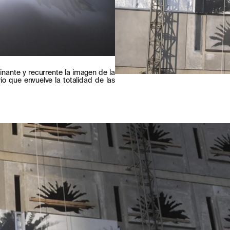
J'AI LU ET J'ACCEPTE
LA POLITIQU
minante y recurrente la imagen de la
WE ARE MOLINS
GO TO CORPOR
rio que envuelve la totalidad de las