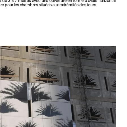
 de 3 × 7 mètres avec une ouverture en forme d’ovale horizontal
re pour les chambres situées aux extrémités des tours.
LÉGAL
MENTIONS
LÉGALES
POLITIQUE DE
COOKIES
N VOUS ABONNANT À NOTRE NEWSLETTER.
POLITIQUE DE
CONFIDENTIALITÉ