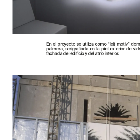
TÉLÉCHARGEMENTS
En el proyecto se utiliza como “leit motiv” do
palmera, serigrafiada en la piel exterior de vid
fachada del edificio y del atrio interior.
CERTIFICATS
© 2026 ESCOFET 1886 S.A.