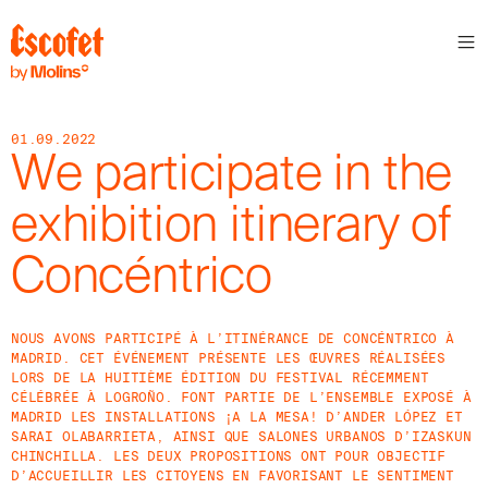
N
E
W
S
01.09.2022
L
We participate in the
E
T
exhibition itinerary of
T
E
Concéntrico
R
R
E
NOUS AVONS PARTICIPÉ À L’ITINÉRANCE DE CONCÉNTRICO À
C
MADRID. CET ÉVÉNEMENT PRÉSENTE LES ŒUVRES RÉALISÉES
E
LORS DE LA HUITIÈME ÉDITION DU FESTIVAL RÉCEMMENT
V
CÉLÉBRÉE À LOGROÑO. FONT PARTIE DE L’ENSEMBLE EXPOSÉ À
E
MADRID LES INSTALLATIONS ¡A LA MESA! D’ANDER LÓPEZ ET
Z
SARAI OLABARRIETA, AINSI QUE SALONES URBANOS D’IZASKUN
N
CHINCHILLA. LES DEUX PROPOSITIONS ONT POUR OBJECTIF
O
D’ACCUEILLIR LES CITOYENS EN FAVORISANT LE SENTIMENT
S