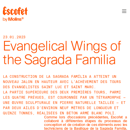
N
E
W
S
23.01.2023
L
Evangelical Wings of
E
T
the Sagrada Familia
T
E
R
LA CONSTRUCTION DE LA SAGRADA FAMÍLIA A ATTEINT UN
NOUVEAU JALON EN HAUTEUR AVEC L’ACHÈVEMENT DES TOURS
R
DES ÉVANGÉLISTES SAINT LUC ET SAINT MARC.
E
LA PARTIE SUPÉRIEURE DES DEUX PREMIÈRES TOURS, PARMI
C
LES QUATRE PRÉVUES, EST COURONNÉE PAR UN TÉTRAMORPHE —
E
UNE ŒUVRE SCULPTURALE EN PIERRE NATURELLE TAILLÉE — ET
V
PAR DEUX AILES D’ENVIRON NEUF MÈTRES DE LONGUEUR ET
E
QUINZE TONNES, RÉALISÉES EN BÉTON ARMÉ BLANC POLI.
Z
Comme lors d’occasions précédentes, Escofet a
N
collaboré à différentes étapes du processus de
O
conception et de création de ces éléments avec les
S
techniciens de la Basilique de la Sagrada Família,