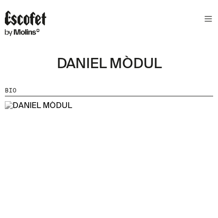
S
L
E
T
T
DANIEL MÒDUL
E
R
BIO
A
S
S
A
B
E
N
T
A
´
T
D
E
L
E