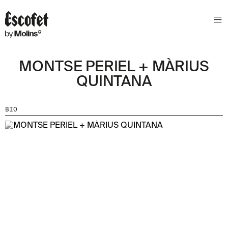
S
L
E
T
T
MONTSE PERIEL + MÀRIUS
E
QUINTANA
R
A
BIO
S
S
A
B
E
N
T
A
´
T
D
E
L
E