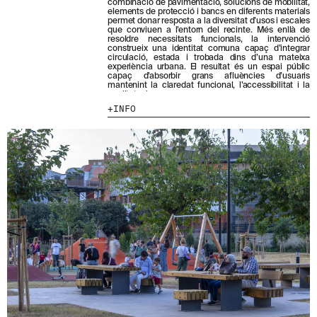
combinació de pavimentació, solucions de mobilitat,
elements de protecció i bancs en diferents materials
permet donar resposta a la diversitat d’usos i escales
que conviuen a l’entorn del recinte. Més enllà de
HE LLEGIT I ACCEPTO
LA POLÍTICA DE
resoldre necessitats funcionals, la intervenció
construeix una identitat comuna capaç d’integrar
PRIVACITAT
.
circulació, estada i trobada dins d’una mateixa
experiència urbana. El resultat és un espai públic
ENVIA
capaç d’absorbir grans afluències d’usuaris
mantenint la claredat funcional, l’accessibilitat i la
qualitat urbana.
INFO
WE ARE MOLINS
GO TO CORPORATE SITE
CERTIFICATS