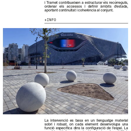
T
i Tramet contribueixen a estructurar els recorreguts,
-
ordenar els accessos i definir àmbits d’estada,
MENU
LEGAL
RRSS
T
aportant continuïtat i coherència al conjunt.
E
INFO
NOSALTRES
AVÍS LEGAL
IG
A
L
PRODUCTES
POLÍTICA DE GALETES
IN
N
PROJECTES
POLÍTICA DE PRIVACITAT
FB
O
S
DISSENYADORS
CANAL ÈTIC
VIMEO
T
STORIES
CRÈDITS
R
E
CONTACTE
N
DESCÀRREGUES
E
W
S
L
E
T
T
E
R
.
La intervenció es basa en un llenguatge material
sobri i robust, on cada element desenvolupa una
funció específica dins la configuració de l’espai. La