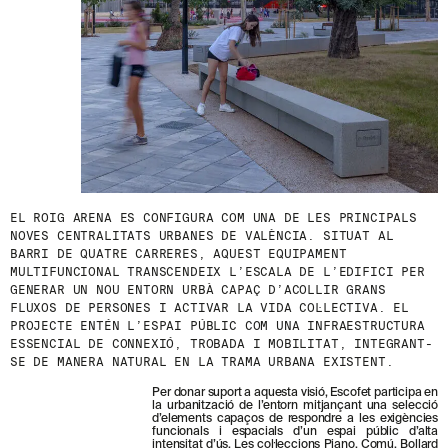
S
N
O
S
T
R
E
S
N
O
V
E
T
EL ROIG ARENA ES CONFIGURA COM UNA DE LES PRINCIPALS
A
NOVES CENTRALITATS URBANES DE VALÈNCIA. SITUAT AL
T
BARRI DE QUATRE CARRERES, AQUEST EQUIPAMENT
S
MULTIFUNCIONAL TRANSCENDEIX L’ESCALA DE L’EDIFICI PER
S
GENERAR UN NOU ENTORN URBÀ CAPAÇ D’ACOLLIR GRANS
U
FLUXOS DE PERSONES I ACTIVAR LA VIDA COL·LECTIVA. EL
B
PROJECTE ENTÉN L’ESPAI PÚBLIC COM UNA INFRAESTRUCTURA
S
ESSENCIAL DE CONNEXIÓ, TROBADA I MOBILITAT, INTEGRANT-
C
SE DE MANERA NATURAL EN LA TRAMA URBANA EXISTENT.
R
I
Per donar suport a aquesta visió, Escofet participa en
V
la urbanització de l’entorn mitjançant una selecció
I
d’elements capaços de respondre a les exigències
N
funcionals i espacials d’un espai públic d’alta
intensitat d’ús. Les col·leccions Piano, Comú, Bollard