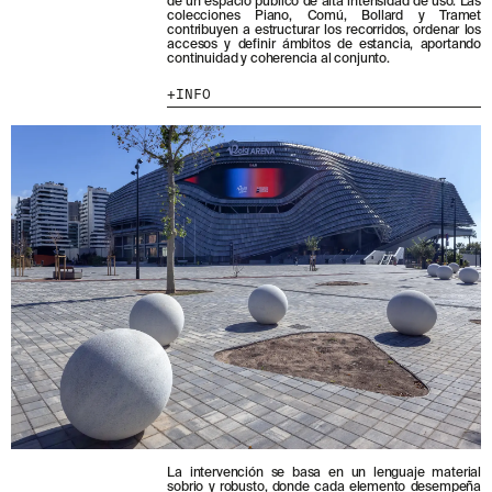
de un espacio público de alta intensidad de uso. Las
colecciones Piano, Comú, Bollard y Tramet
contribuyen a estructurar los recorridos, ordenar los
MENU
LEGAL
RRSS
accesos y definir ámbitos de estancia, aportando
continuidad y coherencia al conjunto.
NOSOTROS
AVISO LEGAL
IG
INFO
PRODUCTOS
POLÍTICA DE COOKIES
IN
PROYECTOS
POLÍTICA DE PRIVACIDAD
FB
DISEÑADORES
CANAL ÉTICO
VIMEO
STORIES
CRÉDITOS
CONTACTO
DESCARGAS
NEWSLETTER
E
NTÉRATE DE NUESTRAS NOVEDADES
SUSCRIBIÉNDOTE A NUESTRA NEWSLETTER.
La intervención se basa en un lenguaje material
sobrio y robusto, donde cada elemento desempeña