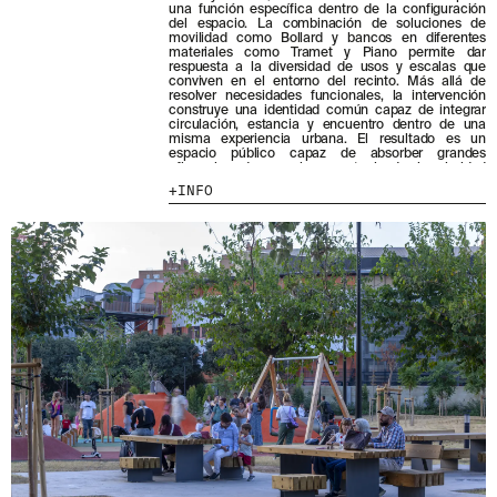
una función específica dentro de la configuración
HE LEÍDO Y ACEPTO LA
POLÍTICA DE
del espacio. La combinación de soluciones de
PRIVACIDAD
movilidad como Bollard y bancos en diferentes
materiales como Tramet y Piano permite dar
respuesta a la diversidad de usos y escalas que
conviven en el entorno del recinto. Más allá de
ENVIAR
resolver necesidades funcionales, la intervención
construye una identidad común capaz de integrar
circulación, estancia y encuentro dentro de una
misma experiencia urbana. El resultado es un
espacio público capaz de absorber grandes
afluencias de usuarios manteniendo la claridad
funcional, la accesibilidad y la calidad urbana.
INFO
WE ARE MOLINS
GO TO CORPORATE SITE
CERTIFICADOS