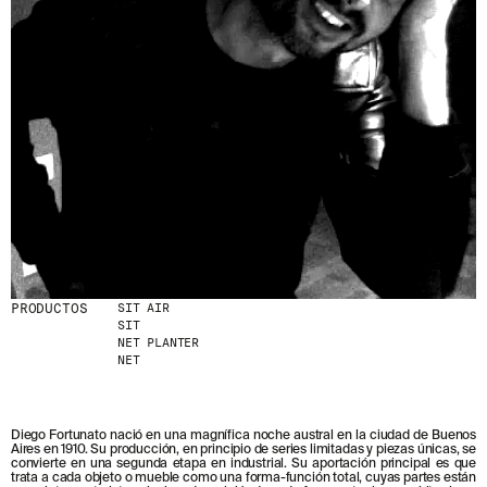
PRODUCTOS
SIT AIR
SIT
NET PLANTER
NET
Diego Fortunato nació en una magnífica noche austral en la ciudad de Buenos
Aires en 1910. Su producción, en principio de series limitadas y piezas únicas, se
convierte en una segunda etapa en industrial. Su aportación principal es que
trata a cada objeto o mueble como una forma-función total, cuyas partes están