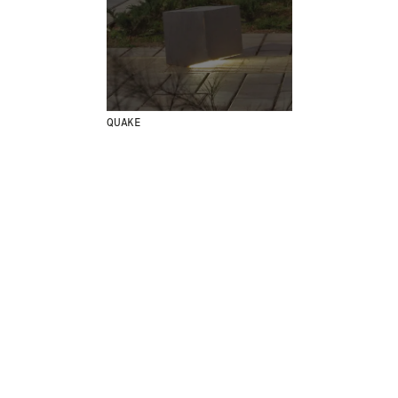
MENU
LEGAL
RRSS
NOSOTROS
AVISO LEGAL
IG
PRODUCTOS
POLÍTICA DE COOKIES
IN
PROYECTOS
POLÍTICA DE PRIVACIDAD
FB
QUAKE
DISEÑADORES
CANAL ÉTICO
VIMEO
STORIES
CRÉDITOS
CONTACTO
DESCARGAS
NEWSLETTER
E
NTÉRATE DE NUESTRAS NOVEDADES
SUSCRIBIÉNDOTE A NUESTRA NEWSLETTER.