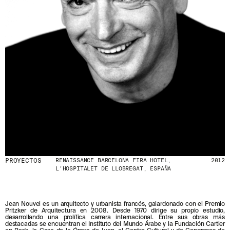
PROYECTOS
RENAISSANCE BARCELONA FIRA HOTEL,
2012
L'HOSPITALET DE LLOBREGAT, ESPAÑA
Jean Nouvel es un arquitecto y urbanista francés, galardonado con el Premio
Pritzker de Arquitectura en 2008. Desde 1970 dirige su propio estudio,
desarrollando una prolífica carrera internacional. Entre sus obras más
destacadas se encuentran el Instituto del Mundo Árabe y la Fundación Cartier