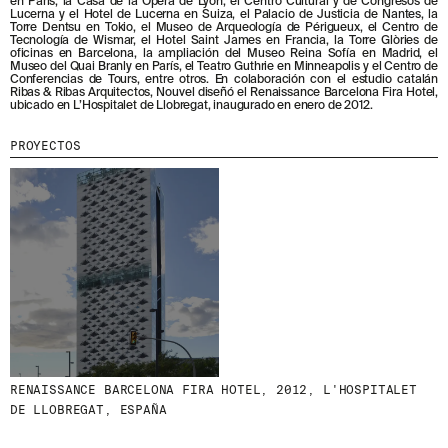
en París, la Casa de la Ópera de Lyon, el Centro Cultural y de Congresos de
Lucerna y el Hotel de Lucerna en Suiza, el Palacio de Justicia de Nantes, la
Torre Dentsu en Tokio, el Museo de Arqueología de Périgueux, el Centro de
MENU
LEGAL
RRSS
Tecnología de Wismar, el Hotel Saint James en Francia, la Torre Glòries de
oficinas en Barcelona, la ampliación del Museo Reina Sofía en Madrid, el
Museo del Quai Branly en París, el Teatro Guthrie en Minneapolis y el Centro de
NOSOTROS
AVISO LEGAL
IG
Conferencias de Tours, entre otros. En colaboración con el estudio catalán
PRODUCTOS
POLÍTICA DE COOKIES
IN
Ribas & Ribas Arquitectos, Nouvel diseñó el Renaissance Barcelona Fira Hotel,
ubicado en L’Hospitalet de Llobregat, inaugurado en enero de 2012.
PROYECTOS
POLÍTICA DE PRIVACIDAD
FB
DISEÑADORES
CANAL ÉTICO
VIMEO
PROYECTOS
STORIES
CRÉDITOS
CONTACTO
DESCARGAS
NEWSLETTER
E
NTÉRATE DE NUESTRAS NOVEDADES
SUSCRIBIÉNDOTE A NUESTRA NEWSLETTER.
RENAISSANCE BARCELONA FIRA HOTEL, 2012, L'HOSPITALET
DE LLOBREGAT, ESPAÑA