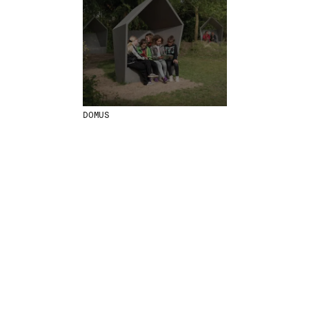
MENU
LEGAL
RRSS
NOSOTROS
AVISO LEGAL
IG
PRODUCTOS
POLÍTICA DE COOKIES
IN
PROYECTOS
POLÍTICA DE PRIVACIDAD
FB
DISEÑADORES
CANAL ÉTICO
VIMEO
DOMUS
STORIES
CRÉDITOS
CONTACTO
DESCARGAS
NEWSLETTER
E
NTÉRATE DE NUESTRAS NOVEDADES
SUSCRIBIÉNDOTE A NUESTRA NEWSLETTER.