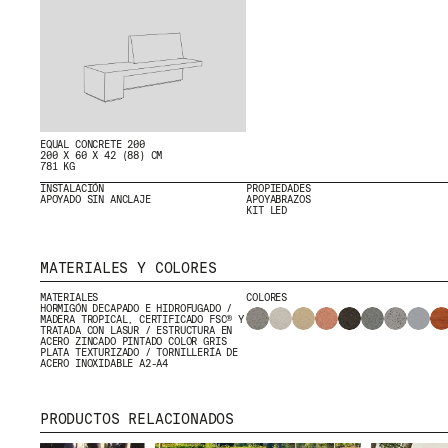
CONTACTO
DESCARGAS
EQUAL CONCRETE 200
200 X 60 X 42 (88) CM
781 KG
INSTALACIÓN
PROPIEDADES
APOYADO SIN ANCLAJE
APOYABRAZOS
KIT LED
CERTIFICADOS
MATERIALES Y COLORES
MATERIALES
COLORES
HORMIGÓN DECAPADO E HIDROFUGADO /
MADERA TROPICAL, CERTIFICADO FSC® Y
TRATADA CON LASUR / ESTRUCTURA EN
ACERO ZINCADO PINTADO COLOR GRIS
PLATA TEXTURIZADO / TORNILLERÍA DE
ACERO INOXIDABLE A2-A4
PRODUCTOS RELACIONADOS
© 2026 ESCOFET 1886 S.A.