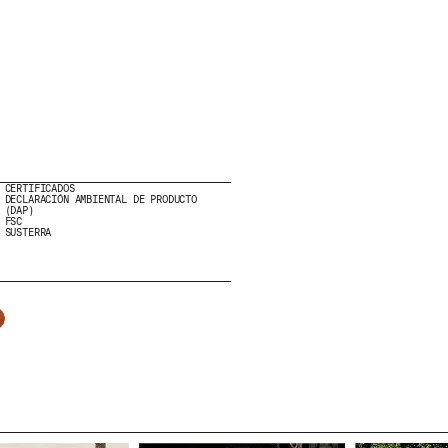
HE LEÍDO Y ACEPTO LA
POLÍTICA DE PRIVAC
ENVIAR
WE ARE MOLINS
GO TO CORPORATE 
CERTIFICADOS
DECLARACIÓN AMBIENTAL DE PRODUCTO
(DAP)
FSC
SUSTERRA