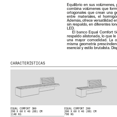
Equilibrio en sus volúmenes, 
combina volúmenes que forma
ortogonales que crean una g
entre materiales, el hormig
Además, ofrece versatilidad e
sin respaldo, en diferentes lo
LED.
El banco Equal Comfort ti
respaldo alistonada, lo que l
una mayor comodidad. La op
misma geometría prescindien
esencial y estilo brutalista. D
CARACTERÍSTICAS
MENU
RRSS
NOSOTROS
IG
PRODUCTOS
IN
PROYECTOS
FB
DISEÑADORES
VIMEO
EQUAL COMFORT 300
EQUAL COMFORT 200
298 X 60 X 46 (88) CM
200 X 60 X 46 (88) CM
STORIES
1140 KG
798 KG