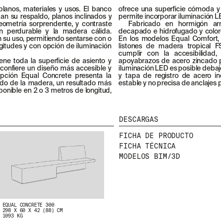
planos, materiales y usos. El banco
ofrece una superficie cómoda y
n su respaldo, planos inclinados y
permite incorporar iluminación L
eometría sorprendente, y contraste
Fabricado en hormigón a
ón perdurable y la madera cálida.
decapado e hidrofugado y color
n su uso, permitiendo sentarse con o
En los modelos Equal Comfort,
ngitudes y con opción de iluminación
listones de madera tropical 
cumplir con la accesibilidad
ene toda la superficie de asiento y
apoyabrazos de acero zincado p
e confiere un diseño más accesible y
iluminación LED es posible debaj
ción Equal Concrete presenta la
y tapa de registro de acero in
do de la madera, un resultado más
estable y no precisa de anclajes
isponible en 2 o 3 metros de longitud,
DESCARGAS
FICHA DE PRODUCTO
FICHA TÉCNICA
NEWSLETTER
MODELOS BIM/3D
E
NTÉRATE DE NUESTRAS NOVEDADES SUSCRIBIÉNDO
A NUESTRA NEWSLETTER.
EQUAL CONCRETE 300
298 X 60 X 42 (88) CM
1093 KG