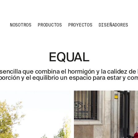
NOSOTROS
PRODUCTOS
PROYECTOS
DISEÑADORES
EQUAL
encilla que combina el hormigón y la calidez de
porción y el equilibrio un espacio para estar y com