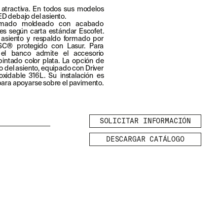
 atractiva. En todos sus modelos
ED debajo del asiento.
rmado moldeado con acabado
es según carta estándar Escofet.
 asiento y respaldo formado por
FSC® protegido con Lasur. Para
, el banco admite el accesorio
intado color plata. La opción de
o del asiento, equipado con Driver
oxidable 316L. Su instalación es
 para apoyarse sobre el pavimento.
SOLICITAR INFORMACIÓN
DESCARGAR CATÁLOGO
LEGAL
AVISO LEGAL
POLÍTICA DE
TE
COOKIES
POLÍTICA DE
PRIVACIDAD