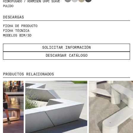
HIDROFUGADO / HORMIGÓN UHPC SUAVE
HE LEÍDO Y ACEPTO LA
POLÍTICA DE
PULIDO
PRIVACIDAD
DESCARGAS
ENVIAR
FICHA DE PRODUCTO
FICHA TÉCNICA
MODELOS BIM/3D
SOLICITAR INFORMACIÓN
DESCARGAR CATÁLOGO
WE ARE MOLINS
GO TO CORPORATE SITE
PRODUCTOS RELACIONADOS
CERTIFICADOS