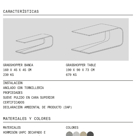
MENU
LEGAL
RRSS
CARACTERÍSTICAS
NOSOTROS
AVISO LEGAL
IG
PRODUCTOS
POLÍTICA DE COOKIES
IN
PROYECTOS
POLÍTICA DE PRIVACIDAD
FB
DISEÑADORES
CANAL ÉTICO
VIMEO
STORIES
CRÉDITOS
CONTACTO
GRASSHOPPER BANCA
GRASSHOPPER TABLE
DESCARGAS
160 X 45 X 45 CM
190 X 90 X 73 CM
230 KG
670 KG
INSTALACIÓN
ANCLADO CON TORNILLERÍA
NEWSLETTER
PROPIEDADES
SUEVE PULIDO EN CARA SUPERIOR
CERTIFICADOS
DECLARACIÓN AMBIENTAL DE PRODUCTO (DAP)
E
NTÉRATE DE NUESTRAS NOVEDADES
SUSCRIBIÉNDOTE A NUESTRA NEWSLETTER.
MATERIALES Y COLORES
MATERIALES
COLORES
HORMIGÓN UHPC DECAPADO E