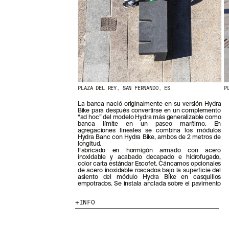
PLAZA DEL REY, SAN FERNANDO, ES
P
La banca nació originalmente en su versión Hydra
Bike para después convertirse en un complemento
“ad hoc” del modelo Hydra más generalizable como
banca límite en un paseo marítimo. En
agregaciones lineales se combina los módulos
Hydra Banc con Hydra Bike, ambos de 2 metros de
longitud.
Fabricado en hormigón armado con acero
inoxidable y acabado decapado e hidrofugado,
color carta estándar Escofet. Cáncamos opcionales
de acero inoxidable roscados bajo la superficie del
asiento del módulo Hydra Bike en casquillos
empotrados. Se instala anclada sobre el pavimento
INFO