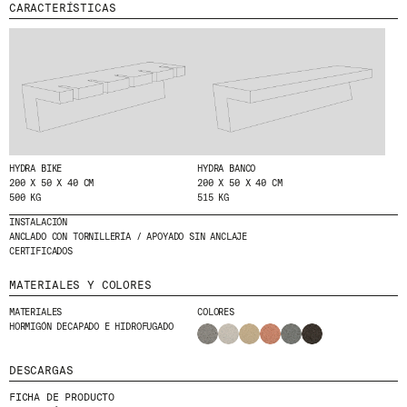
CARACTERÍSTICAS
MENU
LEGAL
RRSS
NOSOTROS
AVISO LEGAL
IG
PRODUCTOS
POLÍTICA DE COOKIES
IN
PROYECTOS
POLÍTICA DE PRIVACIDAD
FB
DISEÑADORES
CANAL ÉTICO
VIMEO
STORIES
CRÉDITOS
HYDRA BIKE
HYDRA BANCO
CONTACTO
200 X 50 X 40 CM
200 X 50 X 40 CM
500 KG
515 KG
DESCARGAS
INSTALACIÓN
ANCLADO CON TORNILLERÍA / APOYADO SIN ANCLAJE
CERTIFICADOS
NEWSLETTER
MATERIALES Y COLORES
MATERIALES
COLORES
HORMIGÓN DECAPADO E HIDROFUGADO
E
NTÉRATE DE NUESTRAS NOVEDADES
SUSCRIBIÉNDOTE A NUESTRA NEWSLETTER.
DESCARGAS
FICHA DE PRODUCTO