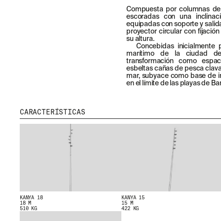
Compuesta por columnas de s
escoradas con una inclinaci
equipadas con soporte y salid
proyector circular con fijació
su altura.
Concebidas inicialmente p
marítimo de la ciudad d
transformación como espaci
esbeltas cañas de pesca clavad
mar, subyace como base de in
en el límite de las playas de Ba
CARACTERÍSTICAS
MENU
RRSS
NOSOTROS
IG
PRODUCTOS
IN
PROYECTOS
FB
KANYA 18
KANYA 15
DISEÑADORES
VIMEO
18 M
15 M
510 KG
422 KG
STORIES