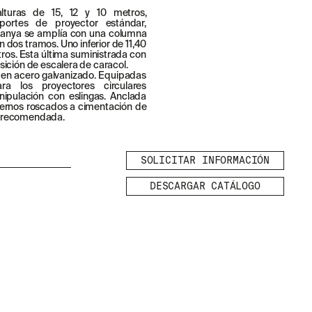
alturas de 15, 12 y 10 metros,
ortes de proyector estándar,
Kanya se amplía con una columna
n dos tramos. Uno inferior de 11,40
tros. Esta última suministrada con
sición de escalera de caracol.
 en acero galvanizado. Equipadas
 los proyectores circulares
pulación con eslingas. Anclada
pernos roscados a cimentación de
a recomendada.
SOLICITAR INFORMACIÓN
DESCARGAR CATÁLOGO
LEGAL
AVISO LEGAL
POLÍTICA DE
TE
COOKIES
POLÍTICA DE
PRIVACIDAD