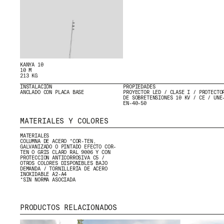
CONTACTO
DESCARGAS
KANYA 10
10 M
213 KG
INSTALACIÓN
PROPIEDADES
ANCLADO CON PLACA BASE
PROYECTOR LED / CLASE I / PROTECTO
DE SOBRETENSIONES 10 KV / CE / UNE
EN-40-50
CERTIFICADOS
MATERIALES Y COLORES
MATERIALES
COLUMNA DE ACERO *COR-TEN,
GALVANIZADO O PINTADO EFECTO COR-
TEN O GRIS CLARO RAL 9006 Y CON
PROTECCION ANTICORROSIVA C5 /
OTROS COLORES DISPONIBLES BAJO
DEMANDA / TORNILLERÍA DE ACERO
INOXIDABLE A2-A4
*SIN NORMA ASOCIADA
PRODUCTOS RELACIONADOS
© 2026 ESCOFET 1886 S.A.