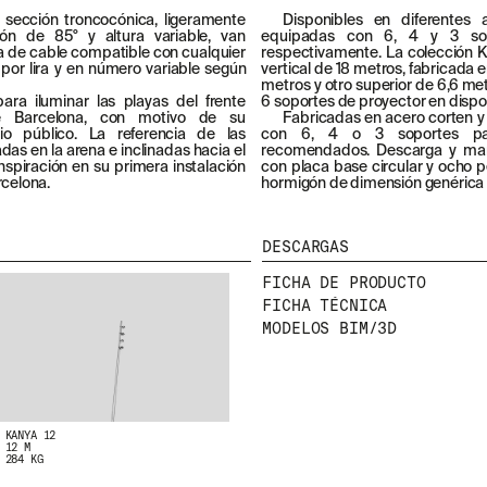
ección troncocónica, ligeramente
Disponibles en diferentes 
ón de 85° y altura variable, van
equipadas con 6, 4 y 3 sop
a de cable compatible con cualquier
respectivamente. La colección 
n por lira y en número variable según
vertical de 18 metros, fabricada e
metros y otro superior de 6,6 me
ara iluminar las playas del frente
6 soportes de proyector en dispo
e Barcelona, con motivo de su
Fabricadas en acero corten y
o público. La referencia de las
con 6, 4 o 3 soportes para
as en la arena e inclinadas hacia el
recomendados. Descarga y mani
spiración en su primera instalación
con placa base circular y ocho 
rcelona.
hormigón de dimensión genéric
DESCARGAS
FICHA DE PRODUCTO
FICHA TÉCNICA
MODELOS BIM/3D
NEWSLETTER
E
NTÉRATE DE NUESTRAS NOVEDADES SUSCRIBIÉNDO
A NUESTRA NEWSLETTER.
KANYA 12
12 M
284 KG