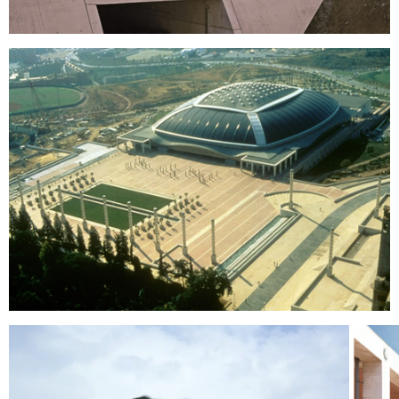
HE LEÍDO Y ACEPTO LA
POLÍTICA DE
PRIVACIDAD
ENVIAR
WE ARE MOLINS
GO TO CORPORATE SITE
CERTIFICADOS