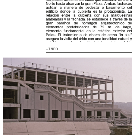
los paseos laterales elevados que discurren de Sur a
Norte hasta alcanzar la gran Plaza. Ambas fachadas
actúan a manera de pedestal o basamento del
MENU
LEGAL
RRSS
edificio donde la cubierta es la protagonista. La
relación entre la cubierta con sus marquesinas
alabeadas y la fachada, se establece a través de la
NOSOTROS
AVISO LEGAL
IG
gran baranda de hormigón arquitectónico de
elementos prefabricados de 7.2 m. de largo,
PRODUCTOS
POLÍTICA DE COOKIES
IN
elemento fundamental en la estética exterior del
PROYECTOS
POLÍTICA DE PRIVACIDAD
FB
Palau. El tratamiento de chorro de arena ”in situ”
asegura la visita del árido con una tonalidad natural y
DISEÑADORES
CANAL ÉTICO
VIMEO
estable que varía en función de la luz y de la posición
del sol.
INFO
STORIES
CRÉDITOS
CONTACTO
DESCARGAS
NEWSLETTER
E
NTÉRATE DE NUESTRAS NOVEDADES
SUSCRIBIÉNDOTE A NUESTRA NEWSLETTER.